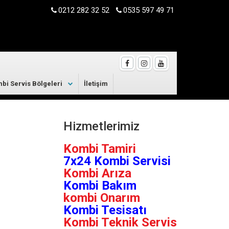
0212 282 32 52
0535 597 49 71
bi Servis Bölgeleri
İletişim
Hizmetlerimiz
Kombi Tamiri
7x24 Kombi Servisi
Kombi Arıza
Kombi Bakım
kombi Onarım
Kombi Tesisatı
Kombi Teknik Servis