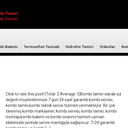
bi Tamiri
i Servisi
bi Bakımı
Termosifon Tesisati
Hidrofor Tamiri
Videolar
Kom
Click to rate this post! [Total: 2 Average: 5]Kombi tamiri olarak siz
değerli müşterilerimize 7 gün 24 saat garantili kombi servisi,
kombi tamiri,kombi teknik servis hizmeti vermekteyiz. Bir çok
tanınmış kombi markasının; kombi servisi, kombi tamiri, kombi
montajı,kombi bakımı ve kombi onarımı hizmeti uzman
ekibimizle yerinde servis mantığıyla sağlıyoruz. 7/24 garantili