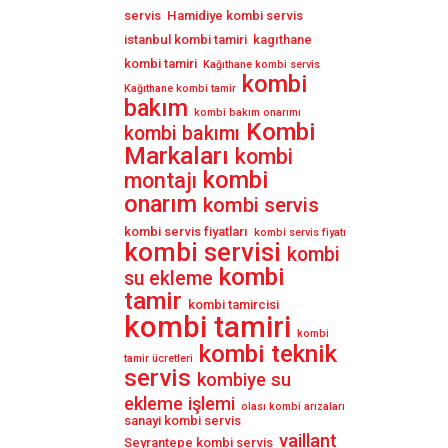
servis
Hamidiye kombi servis
istanbul kombi tamiri
kagıthane
kombi tamiri
Kağıthane kombi servis
kombi
Kağıthane kombi tamir
bakım
kombi bakım onarımı
Kombi
kombi bakımı
Markaları
kombi
kombi
montajı
onarım
kombi servis
kombi servis fiyatları
kombi servis fiyatı
kombi servisi
kombi
kombi
su ekleme
tamir
kombi tamircisi
kombi tamiri
kombi
kombi teknik
tamir ücretleri
servis
kombiye su
ekleme işlemi
olası kombi arızaları
sanayi kombi servis
vaillant
Seyrantepe kombi servis