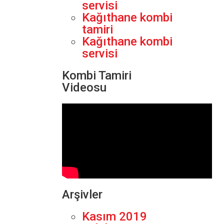
servisi
Kağıthane kombi
tamiri
Kağıthane kombi
servisi
Kombi Tamiri
Videosu
Arşivler
Kasım 2019