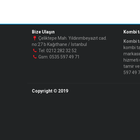
Bize Ulaşın
Kombi t
Çeliktepe Mah. Yıldırımbeyazıt cad.
Kombi t
no:27 b Kağıthane / İstanbul
kombi ta
Tel: 0212 282 32 52
markasın
Gsm: 0535 597 49 71
hizmeti 
tamir ve
597 49 71
Copyright © 2019