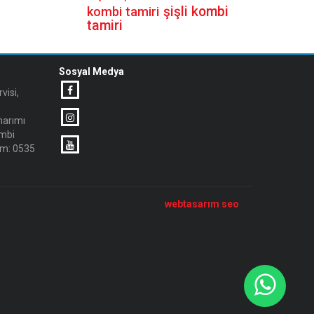
şişli kombi
kombi tamiri
tamiri
Sosyal Medya
visi,
narımı
ombi
sm: 0535
webtasarım seo