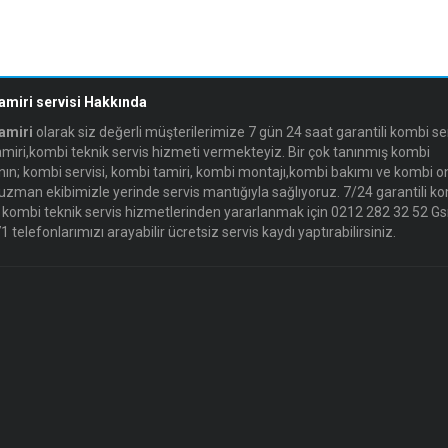
amiri servisi Hakkında
amiri
olarak siz değerli müşterilerimize 7 gün 24 saat garantili kombi ser
miri,kombi teknik servis hizmeti vermekteyiz. Bir çok tanınmış kombi
ın; kombi servisi, kombi tamiri, kombi montajı,kombi bakımı ve kombi o
uzman ekibimizle yerinde servis mantığıyla sağlıyoruz. 7/24 garantili k
 kombi teknik servis hizmetlerinden yararlanmak için 0212 282 32 52 G
 telefonlarımızı arayabilir ücretsiz servis kaydı yaptırabilirsiniz.